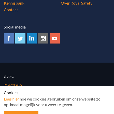
Kennisbank
Over Royal Safety
Contact
Social media
© 2026
Privacy Policy
Cookies
Algemene voorwaarden
Lees hier
hoe wij cookies gebruiken om onze website zo
Sitemap
optimaal mogelijk voor u weer te geven.
www.101internet.nl