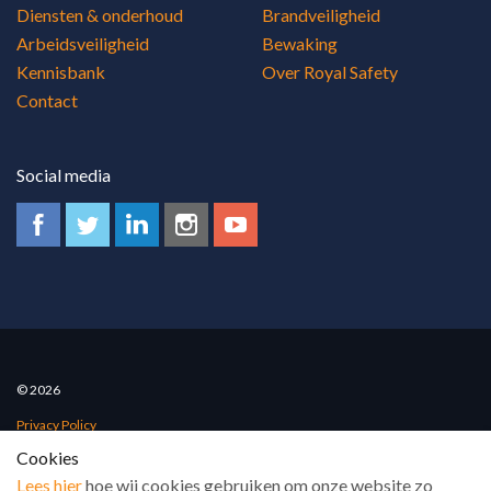
Diensten & onderhoud
Brandveiligheid
Arbeidsveiligheid
Bewaking
Kennisbank
Over Royal Safety
Contact
Social media
© 2026
Privacy Policy
Cookies
Algemene voorwaarden
Lees hier
hoe wij cookies gebruiken om onze website zo