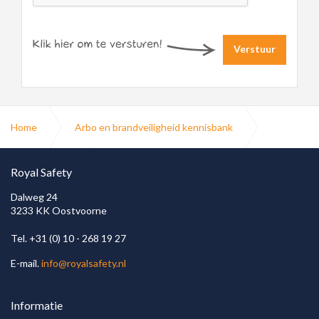
Verstuur
Home
Arbo en brandveiligheid kennisbank
Blusmiddelen
Brandblussers
Royal Safety
Dalweg 24
3233 KK Oostvoorne
Tel. +31 (0) 10 - 268 19 27
E-mail.
info@royalsafety.nl
Informatie