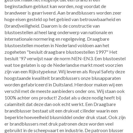
beginstadium geblust kan worden, nog voordat de
brandweer is gearriveerd. Aan brandblussers worden zeer
hoge eisen gesteld op het gebied van betrouwbaarheid en
(brand)veiligheid. Daarom is de constructie van
blustoestellen al heel lang onderwerp van nationale en
internationale normering en regelgeving. Draagbare
blustoestellen moeten in Nederland voldoen aan het
zogeheten "besluit draagbare blustoestellen 1997" Het
besluit '97 verwijst naar de norm NEN-EN3. Een blustoestel
wat toe gelaten is op de Nederlandse markt moet voorzien
zijn van een Rijkstypekeur. Wij leveren als Royal Safety deze
hoogstaande kwaliteit brandblussers onze blusapparaten
worden gefabriceerd in Duitsland. Hierdoor maken wij een
verschil met de meeste aanbieders onder ons. Wij staan ook
100% achter ons product! Zodat als u deze nodig heeft bij
calamiteit dat deze dan ook echt werkt. Een Draagbare
brandblusser bestaat uit een drukvat cilinder waarin een
beperkte hoeveelheid blusmiddel onder druk staat. Ook zijn
er brandblussers met druk patronen deze worden veel
gebruikt in de scheepvaart en industrie. De patroon blusser