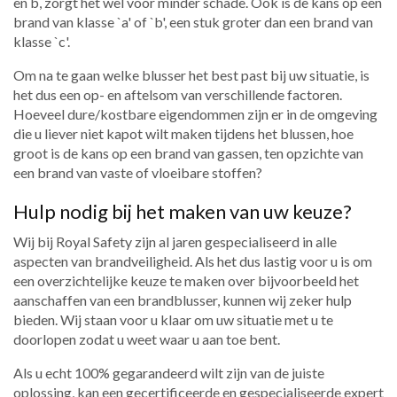
en b, zorgt het wel voor minder schade. Ook is de kans op een
brand van klasse `a' of `b', een stuk groter dan een brand van
klasse `c'.
Om na te gaan welke blusser het best past bij uw situatie, is
het dus een op- en aftelsom van verschillende factoren.
Hoeveel dure/kostbare eigendommen zijn er in de omgeving
die u liever niet kapot wilt maken tijdens het blussen, hoe
groot is de kans op een brand van gassen, ten opzichte van
een brand van vaste of vloeibare stoffen?
Hulp nodig bij het maken van uw keuze?
Wij bij Royal Safety zijn al jaren gespecialiseerd in alle
aspecten van brandveiligheid. Als het dus lastig voor u is om
een overzichtelijke keuze te maken over bijvoorbeeld het
aanschaffen van een brandblusser, kunnen wij zeker hulp
bieden. Wij staan voor u klaar om uw situatie met u te
doorlopen zodat u weet waar u aan toe bent.
Als u echt 100% gegarandeerd wilt zijn van de juiste
oplossing, kan een gecertificeerde en gespecialiseerde expert