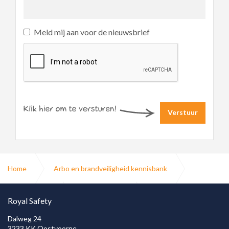
Meld mij aan voor de nieuwsbrief
Verstuur
Home
Arbo en brandveiligheid kennisbank
Blusmiddelen
Brandblussers
Royal Safety
Dalweg 24
3233 KK Oostvoorne