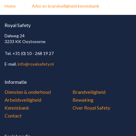
Home
Arbo en brandveiligheid kennisbank
Blusmiddelen
Droge blusleidingen
Royal Safety
Dalweg 24
3233 KK Oostvoorne
Afpersen droge blusleiding
Tel. +31 (0) 10 - 268 19 27
E-mail.
info@royalsafety.nl
Informatie
Diensten & onderhoud
Brandveiligheid
Arbeidsveiligheid
Bewaking
Kennisbank
Over Royal Safety
Contact