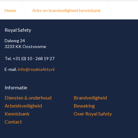
Home
Arbo en brandveiligheid kennisbank
Blusmiddelen
Gasblusinstallatie
Royal Safety
Dalweg 24
3233 KK Oostvoorne
Tel. +31 (0) 10 - 268 19 27
E-mail.
info@royalsafety.nl
Informatie
Diensten & onderhoud
Brandveiligheid
Arbeidsveiligheid
Bewaking
Kennisbank
Over Royal Safety
Contact