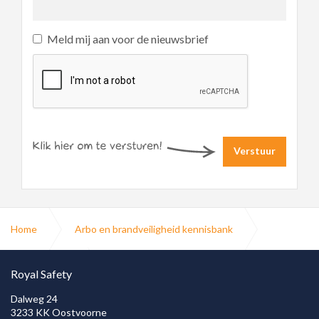
Meld mij aan voor de nieuwsbrief
Verstuur
Home
Arbo en brandveiligheid kennisbank
Blusmiddelen
Hoe vaak brandblusser keuren
Royal Safety
Dalweg 24
3233 KK Oostvoorne