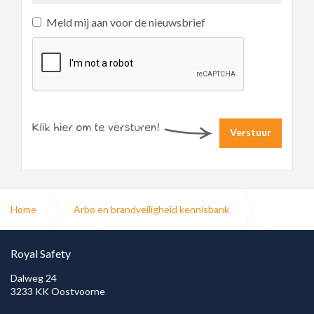
Meld mij aan voor de nieuwsbrief
Verstuur
Home
Arbo en brandveiligheid kennisbank
Brandbeveiliging
Brandvertragend impregneren
Royal Safety
Dalweg 24
3233 KK Oostvoorne
Brandvertragend impregneren gordijnen