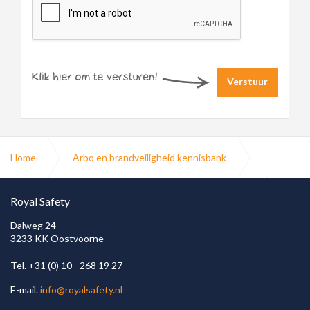
Verstuur
Home
Arbo en brandveiligheid kennisbank
Brandbeveiliging
Brandwerende doorvoeringen
Royal Safety
Dalweg 24
3233 KK Oostvoorne
Brandveilige doorvoeringen
Tel. +31 (0) 10 - 268 19 27
E-mail.
info@royalsafety.nl