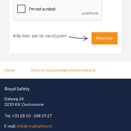
Verstuur
Home
Arbo en brandveiligheid kennisbank
Brandbeveiliging
Brandwerende doorvoeringen
Royal Safety
Dalweg 24
3233 KK Oostvoorne
Brandwerend
Tel. +31 (0) 10 - 268 19 27
E-mail.
info@royalsafety.nl