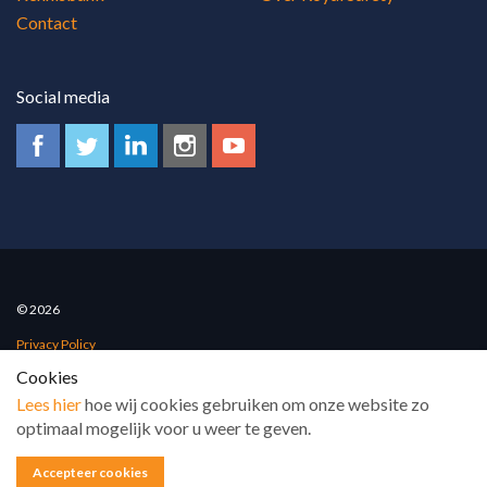
Contact
Social media
© 2026
Privacy Policy
Cookies
Algemene voorwaarden
Lees hier
hoe wij cookies gebruiken om onze website zo
Sitemap
optimaal mogelijk voor u weer te geven.
www.101internet.nl
Accepteer cookies