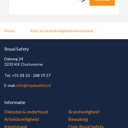
Home
Arbo en brandveiligheid kennisbank
Brandbeveiliging
Royal Safety
Dalweg 24
3233 KK Oostvoorne
koolmonoxide brand en rookmelders
Tel. +31 (0) 10 - 268 19 27
NEN 2555 rookmelders bestaande bouw
E-mail.
info@royalsafety.nl
Informatie
Diensten & onderhoud
Brandveiligheid
Arbeidsveiligheid
Bewaking
Kennisbank
Over Royal Safety