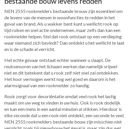
bestaande bouw levens redden
NEN 2555 rookmelders bestaande brouw zijn essentieel om
de levens van de mensen in woonfuncties te redden in het
geval van brand. Als u wakker bent kunt u wellicht rook op
tijd ruiken en snel actie ondernemen, maar zelfs dan kan een
rookmelder helpen. Stel dat rook ontstaat op een verdieping
waar niemand zich bevindt? Dan ontdekt u het wellicht te laat
en is de schade al verricht.
Het echte gevaar ontstaat echter wanneer u slaapt. De
reuksensoren van het lichaam werken dan namelijk vrijwel
niet en dit betekent dat u rook zelf niet snel zal ontdekken.
Het hoor vermogen werkt nog wel goed en daarom is het
alarmsignaal van een rookmelder zo handig.
Rook zorgt voor desoriëntatie omdat veel rook het lastig
maakt om uw weg te vinden in uw huis. Ook is rook dodelijk
en kan een mens in een aantal minuten al stikken. Hierdoor is
elke seconde dat u een rook niet ontdekt, een seconde te veel.
NEN 2555 rookmelders bestaande bouw zijn misschien niet
verplicht zoals bij nieuwbouw het geval is, maar zijn dus wel