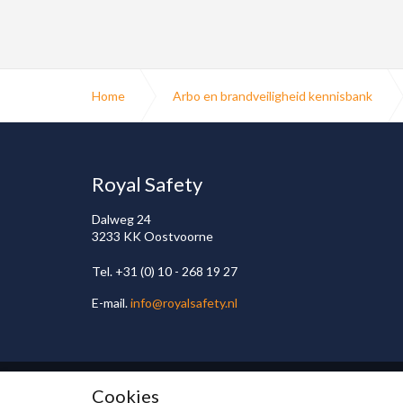
Home
Arbo en brandveiligheid kennisbank
Royal Safety
Dalweg 24
3233 KK Oostvoorne
Tel. +31 (0) 10 - 268 19 27
E-mail.
info@royalsafety.nl
Cookies
© 2026
Privacy Policy
Algemene voorwaarden
Sitemap