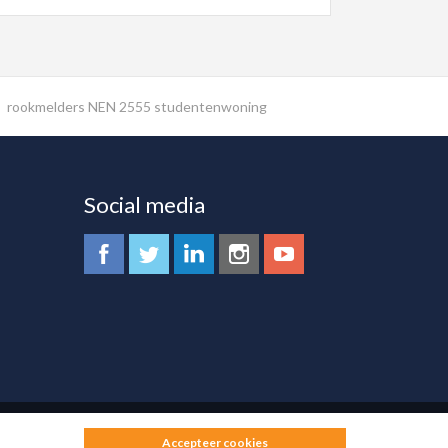
rookmelders NEN 2555 studentenwoning
Social media
Accepteer cookies
www.101internet.nl