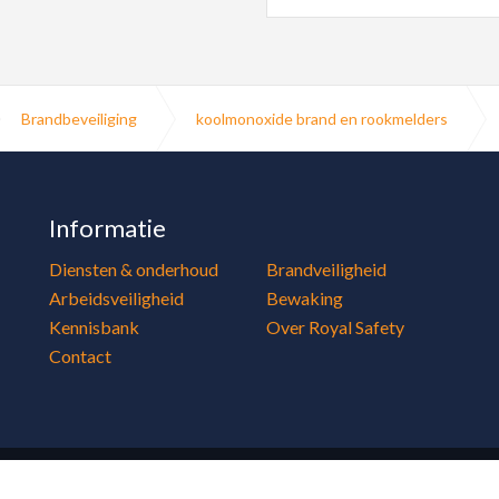
Brandbeveiliging
koolmonoxide brand en rookmelders
Informatie
Diensten & onderhoud
Brandveiligheid
Arbeidsveiligheid
Bewaking
Kennisbank
Over Royal Safety
Contact