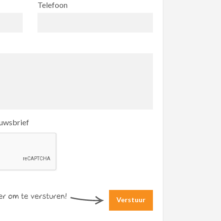
Telefoon
euwsbrief
Verstuur