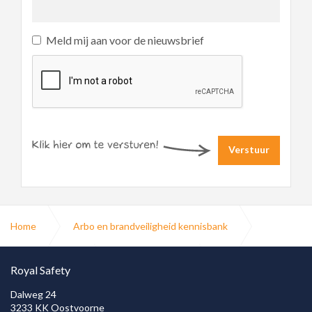
Meld mij aan voor de nieuwsbrief
Verstuur
Home
Arbo en brandveiligheid kennisbank
Brandveiligheid
Brandpreventie
Royal Safety
Dalweg 24
3233 KK Oostvoorne
Brandpreventie bedrijven