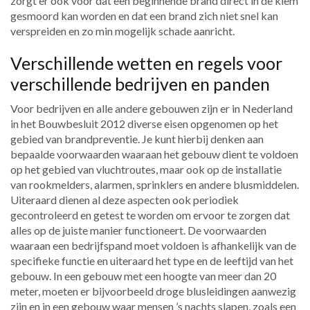
zorgt er ook voor dat een beginnende brand direct in de kiem
gesmoord kan worden en dat een brand zich niet snel kan
verspreiden en zo min mogelijk schade aanricht.
Verschillende wetten en regels voor
verschillende bedrijven en panden
Voor bedrijven en alle andere gebouwen zijn er in Nederland
in het Bouwbesluit 2012 diverse eisen opgenomen op het
gebied van brandpreventie. Je kunt hierbij denken aan
bepaalde voorwaarden waaraan het gebouw dient te voldoen
op het gebied van vluchtroutes, maar ook op de installatie
van rookmelders, alarmen, sprinklers en andere blusmiddelen.
Uiteraard dienen al deze aspecten ook periodiek
gecontroleerd en getest te worden om ervoor te zorgen dat
alles op de juiste manier functioneert. De voorwaarden
waaraan een bedrijfspand moet voldoen is afhankelijk van de
specifieke functie en uiteraard het type en de leeftijd van het
gebouw. In een gebouw met een hoogte van meer dan 20
meter, moeten er bijvoorbeeld droge blusleidingen aanwezig
zijn en in een gebouw waar mensen ’s nachts slapen, zoals een