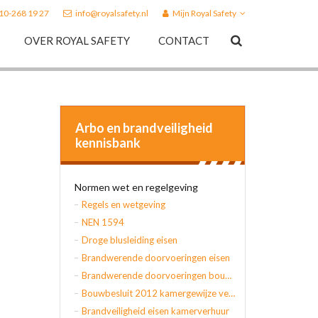
010-268 19 27
info@royalsafety.nl
Mijn Royal Safety
OVER ROYAL SAFETY
CONTACT
Arbo en brandveiligheid
kennisbank
Normen wet en regelgeving
Regels en wetgeving
NEN 1594
Droge blusleiding eisen
Brandwerende doorvoeringen eisen
Brandwerende doorvoeringen bouwbesluit
Bouwbesluit 2012 kamergewijze verhuur
Brandveiligheid eisen kamerverhuur