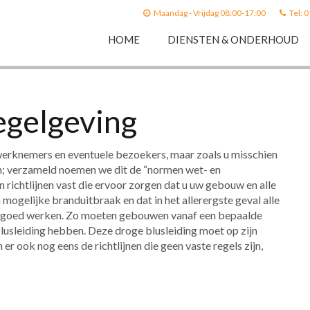
Maandag - Vrijdag 08:00-17:00
Tel: 
HOME
DIENSTEN & ONDERHOUD
egelgeving
e werknemers en eventuele bezoekers, maar zoals u misschien
en; verzameld noemen we dit de “normen wet- en
 richtlijnen vast die ervoor zorgen dat u uw gebouw en alle
ogelijke branduitbraak en dat in het allerergste geval alle
en goed werken. Zo moeten gebouwen vanaf een bepaalde
 blusleiding hebben. Deze droge blusleiding moet op zijn
er ook nog eens de richtlijnen die geen vaste regels zijn,