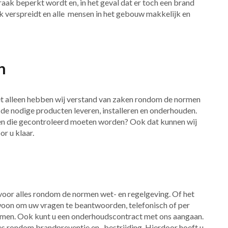
aak beperkt wordt en, in het geval dat er toch een brand
k verspreidt en alle mensen in het gebouw makkelijk en
n
iet alleen hebben wij verstand van zaken rondom de normen
de nodige producten leveren, installeren en onderhouden.
len die gecontroleerd moeten worden? Ook dat kunnen wij
r u klaar.
voor alles rondom de normen wet- en regelgeving. Of het
ewoon om uw vragen te beantwoorden, telefonisch of per
nemen. Ook kunt u een onderhoudscontract met ons aangaan.
les rondom brandpreventie en -bestrijding. Hierdoor hoeft u