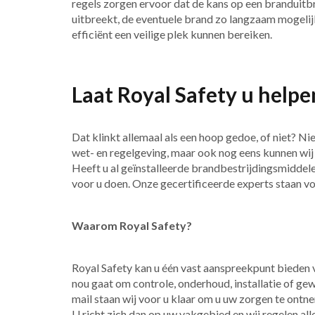
regels zorgen ervoor dat de kans op een branduitbr
uitbreekt, de eventuele brand zo langzaam mogelij
efficiënt een veilige plek kunnen bereiken.
Laat Royal Safety u helpe
Dat klinkt allemaal als een hoop gedoe, of niet? N
wet- en regelgeving, maar ook nog eens kunnen wij 
Heeft u al geïnstalleerde brandbestrijdingsmidde
voor u doen. Onze gecertificeerde experts staan voo
Waarom Royal Safety?
Royal Safety kan u één vast aanspreekpunt bieden 
nou gaat om controle, onderhoud, installatie of g
mail staan wij voor u klaar om u uw zorgen te ont
U richt zich dan op uw vakgebied en wij regelen al