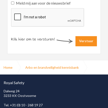
Meld mij aan voor de nieuwsbrief
Verstuur
Home
Arbo en brandveiligheid kennisbank
Normen wet en regelgeving
NEN 50172
Royal Safety
Dalweg 24
3233 KK Oostvoorne
Tel. +31 (0) 10 - 268 19 27