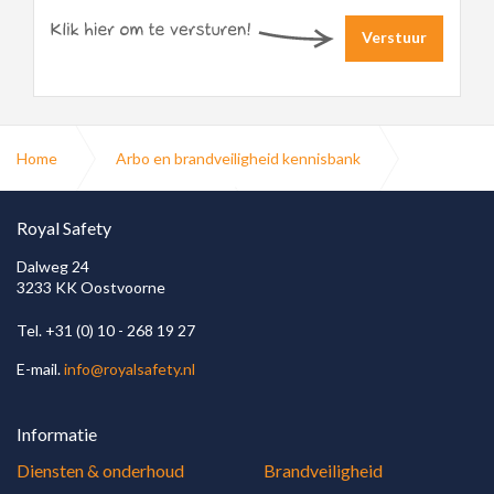
Verstuur
Home
Arbo en brandveiligheid kennisbank
Normen wet en regelgeving
Royal Safety
Dalweg 24
3233 KK Oostvoorne
Noodverlichting bouwbesluit
Tel. +31 (0) 10 - 268 19 27
E-mail.
info@royalsafety.nl
Informatie
Diensten & onderhoud
Brandveiligheid