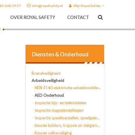
010-268 19 27
info@royalsafety.nl
Mijn Royal Safety
OVER ROYAL SAFETY
CONTACT
Diensten & Onderhoud
Brandveiligheid
Arbeidsveiligheid
NEN 3140 elektrische arbeidsmiddelen
AED Onderhoud
Inspectie hijs- en hefmiddelen
Inspectie magazijnstellingen
Inspectie speeltoestellen, speelgelegenheden en gymtoestellen
Keuren ladders, trappen en steigeronderdelen
Keuren valbeveiliging