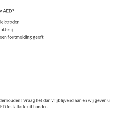
uw AED
?
elektroden
atterij
 een foutmelding geeft
?
derhouden? Vraag het dan vrijblijvend aan en wij geven u
D installatie uit handen.