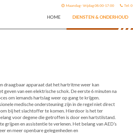
Maandag - Vrijdag 08:00-17:00
Tel: 
HOME
DIENSTEN & ONDERHOUD
een draagbaar apparaat dat het hartritme weer kan
t geven van een elektrische schok. ​De eerste 6 minuten na
proces om iemands hartslag weer op gang te krijgen.
nele medische ondersteuning zijn in de regel niet direct
om bij het slachtoffer te komen. Hierdoor is het ter
ang voor degene die getroffen is door een hartstilstand.
 te grijpen en assistentie te verlenen. Het belang van AED’s
er en meer openbare gelegenheden en