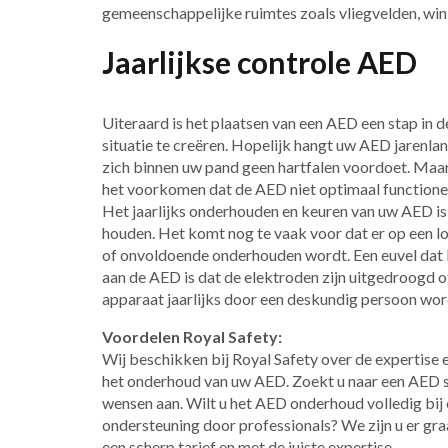
gemeenschappelijke ruimtes zoals vliegvelden, wi
Jaarlijkse controle AED
Uiteraard is het plaatsen van een AED een stap in d
situatie te creëren. Hopelijk hangt uw AED jarenla
zich binnen uw pand geen hartfalen voordoet. Maar 
het voorkomen dat de AED niet optimaal functionee
Het jaarlijks onderhouden en keuren van uw AED is 
houden. ​Het komt nog te vaak voor dat er op een l
of onvoldoende onderhouden wordt. Een euvel dat 
aan de AED is dat de elektroden zijn uitgedroogd of
apparaat jaarlijks door een deskundig persoon w
Voordelen Royal Safety:
Wij beschikken bij Royal Safety over de expertise en
het onderhoud van uw AED. Zoekt u naar een AED s
wensen aan. Wilt u het AED onderhoud volledig bij
ondersteuning door professionals? We zijn u er graa
een scherp tarief en met de juiste expertise.