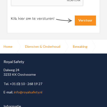
Verstuur
Home
Diensten & Onderhoud
Bewaking
Kluizen
Royal Safety
Dalweg 24
3233 KK Oostvoorne
Tel. +31 (0) 10 - 268 19 27
E-mail.
info@royalsafety.nl
Informatie