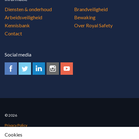
Diensten & onderhoud
Brandveiligheid
Arbeidsveiligheid
Bewaking
Kennisbank
Over Royal Safety
Contact
Social media
© 2026
Privacy Policy
Cookies
Algemene voorwaarden