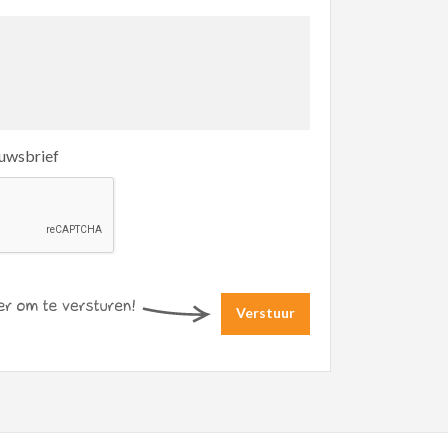
euwsbrief
Verstuur