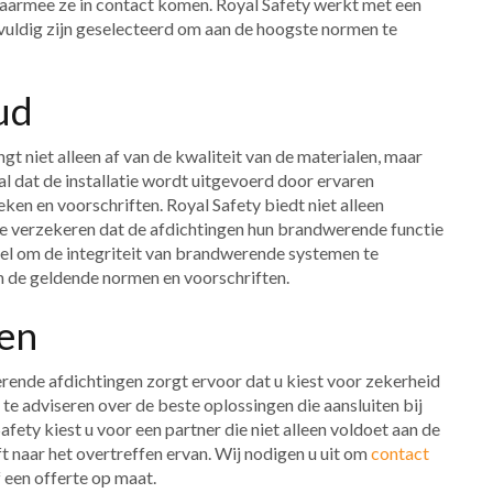
waarmee ze in contact komen. Royal Safety werkt met een
vuldig zijn geselecteerd om aan de hoogste normen te
ud
t niet alleen af van de kwaliteit van de materialen, maar
iaal dat de installatie wordt uitgevoerd door ervaren
eken en voorschriften. Royal Safety biedt niet alleen
te verzekeren dat de afdichtingen hun brandwerende functie
eel om de integriteit van brandwerende systemen te
n de geldende normen en voorschriften.
len
ende afdichtingen zorgt ervoor dat u kiest voor zekerheid
 te adviseren over de beste oplossingen die aansluiten bij
ety kiest u voor een partner die niet alleen voldoet aan de
 naar het overtreffen ervan. Wij nodigen u uit om
contact
 een offerte op maat.