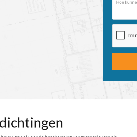
dichtingen
 gebouw, zowel voor de bescherming van mensenlevens als