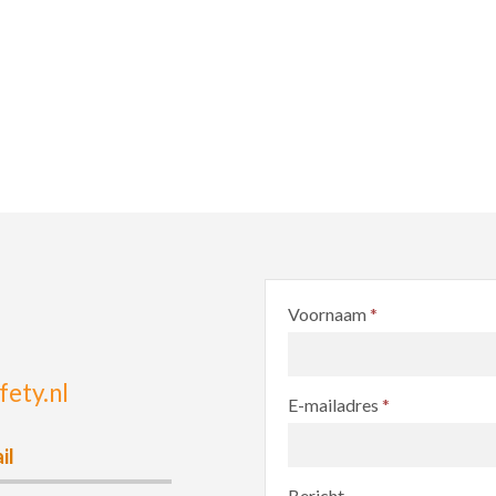
Voornaam
*
ety.nl
E-mailadres
*
il
Bericht