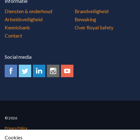
Informatie
Diensten & onderhoud
Brandveiligheid
Arbeidsveiligheid
Bewaking
Kennisbank
Over Royal Safety
Contact
Social media
© 2026
Privacy Policy
Cookies
Algemene voorwaarden